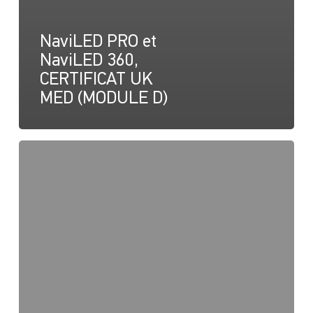
NaviLED PRO et
NaviLED 360,
CERTIFICAT UK
MED (MODULE D)
NaviLED
PRO,
Déclaration
de
conformité
CE
(ABYC
C-
5)