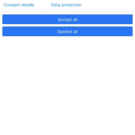
Consent details
Data protection
Accept all
Informations techniques sur le contrôleur
Decline all
d'éclairageApelo
11 avril 2025
NOUVELLE PUBLICATION : Luminaires sous-
marins Apelo A3
11 mai 2023
Salon nautique de Hutchwilco 2026
8 mai 2026