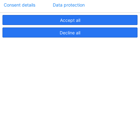
Consent details
Data protection
Accept all
Informations techniques sur le contrôleur
Decline all
d'éclairageApelo
11 avril 2025
NOUVELLE PUBLICATION : Luminaires sous-
marins Apelo A3
11 mai 2023
Salon nautique de Hutchwilco 2026
8 mai 2026