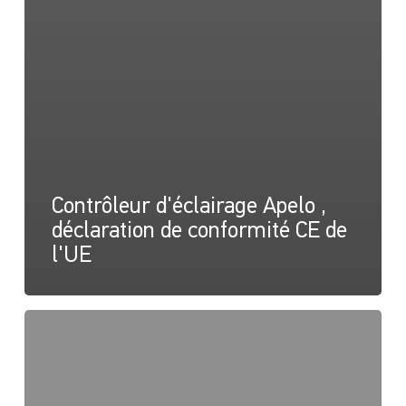
Contrôleur d'éclairage Apelo ,
déclaration de conformité CE de
l'UE
Firmware
du
contrôleur
de