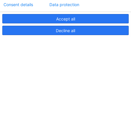
Consent details
Data protection
Accept all
Informations techniques sur le contrôleur
Decline all
d'éclairageApelo
11 avril 2025
NOUVELLE PUBLICATION : Luminaires sous-
marins Apelo A3
11 mai 2023
Salon nautique de Hutchwilco 2026
8 mai 2026