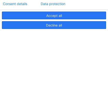
Consent details
Data protection
Accept all
Informations techniques sur le contrôleur
Decline all
d'éclairageApelo
11 avril 2025
NOUVELLE PUBLICATION : Luminaires sous-
marins Apelo A3
11 mai 2023
Salon nautique de Hutchwilco 2026
8 mai 2026