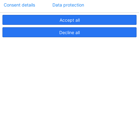
Consent details
Data protection
Accept all
Informations techniques sur le contrôleur
Decline all
d'éclairageApelo
11 avril 2025
NOUVELLE PUBLICATION : Luminaires sous-
marins Apelo A3
11 mai 2023
Salon nautique de Hutchwilco 2026
8 mai 2026