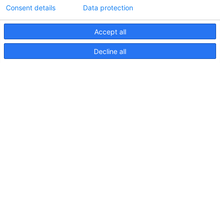
Consent details
Data protection
Accept all
Informations techniques sur le contrôleur
Decline all
d'éclairageApelo
11 avril 2025
NOUVELLE PUBLICATION : Luminaires sous-
marins Apelo A3
11 mai 2023
Salon nautique de Hutchwilco 2026
8 mai 2026