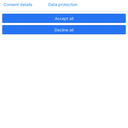
Consent details
Data protection
Accept all
Informations techniques sur le contrôleur
Decline all
d'éclairageApelo
11 avril 2025
NOUVELLE PUBLICATION : Luminaires sous-
marins Apelo A3
11 mai 2023
Salon nautique de Hutchwilco 2026
8 mai 2026