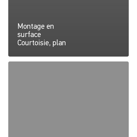
Montage en
surface
Courtoisie, plan
Montage
en
surface
Courtoisie,
Instructions