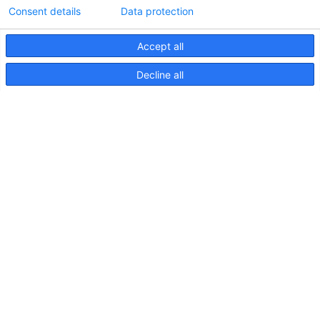
Consent details
Data protection
Accept all
Informations techniques sur le contrôleur
Decline all
d'éclairageApelo
11 avril 2025
NOUVELLE PUBLICATION : Luminaires sous-
marins Apelo A3
11 mai 2023
Salon nautique de Hutchwilco 2026
8 mai 2026