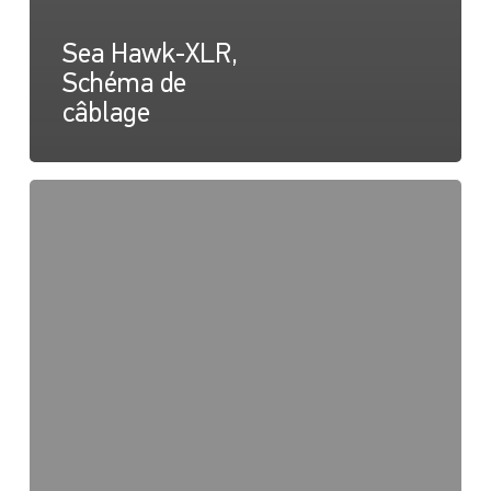
Sea Hawk-XLR,
Schéma de
câblage
Sea
Hawk-
XLR,
carte
lumineuse
(faisceau
ponctuel)