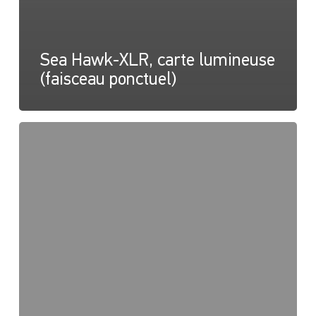
Sea Hawk-XLR, carte lumineuse
(faisceau ponctuel)
Sea
Hawk-
XLR,
carte
lumineuse
(faisceaux
étalés)