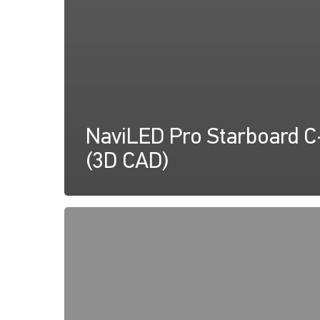
NaviLED Pro Starboard C
(3D CAD)
NaviLED
PRO,
UK
MED
Déclaration
de