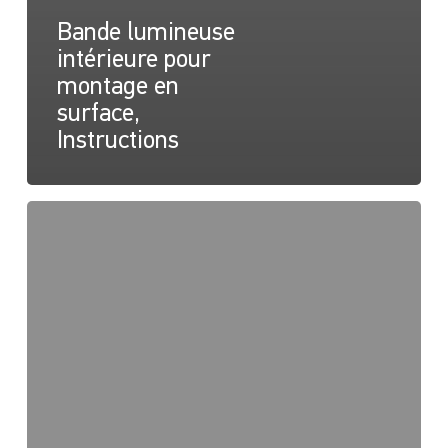
Bande lumineuse
intérieure pour
montage en
surface,
Instructions
Bande
pour
montage
en
surface,
Plan