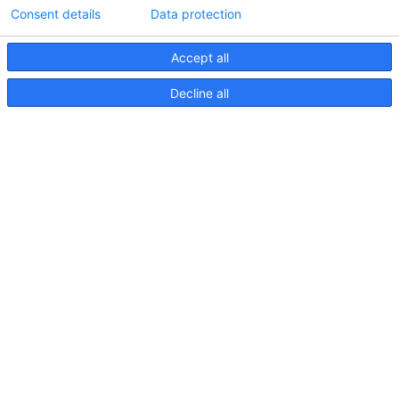
Consent details
Data protection
Accept all
Informations techniques sur le contrôleur
Decline all
d'éclairageApelo
11 avril 2025
NOUVELLE PUBLICATION : Luminaires sous-
marins Apelo A3
11 mai 2023
Salon nautique de Hutchwilco 2026
8 mai 2026