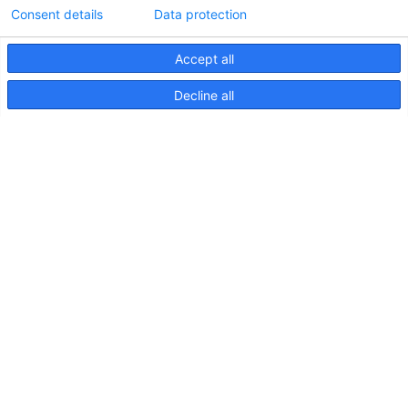
Consent details
Data protection
Accept all
Informations techniques sur le contrôleur
Decline all
d'éclairageApelo
11 avril 2025
NOUVELLE PUBLICATION : Luminaires sous-
marins Apelo A3
11 mai 2023
Salon nautique de Hutchwilco 2026
8 mai 2026