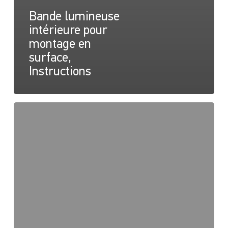
Bande lumineuse
intérieure pour
montage en
surface,
Instructions
Bande
pour
montage
en
surface,
Plan