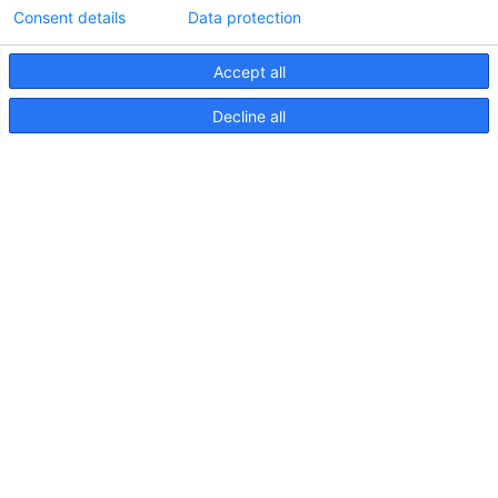
Consent details
Data protection
Accept all
Informations techniques sur le contrôleur
Decline all
d'éclairageApelo
11 avril 2025
NOUVELLE PUBLICATION : Luminaires sous-
marins Apelo A3
11 mai 2023
Salon nautique de Hutchwilco 2026
8 mai 2026