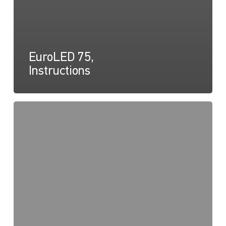
EuroLED 75,
Instructions
EuroLED
75
Round
Spring
Mount,
Dessin