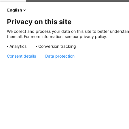
English
Privacy on this site
We collect and process your data on this site to better understan
them all. For more information, see our privacy policy.
Analytics
Conversion tracking
Consent details
Data protection
Apelo EuroLED 75
lampe RGBW (ronde),
dessin