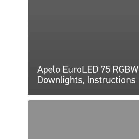
Apelo EuroLED 75 RGBW
Downlights, Instructions
Apelo
EuroLED
75
lampe
RGBW