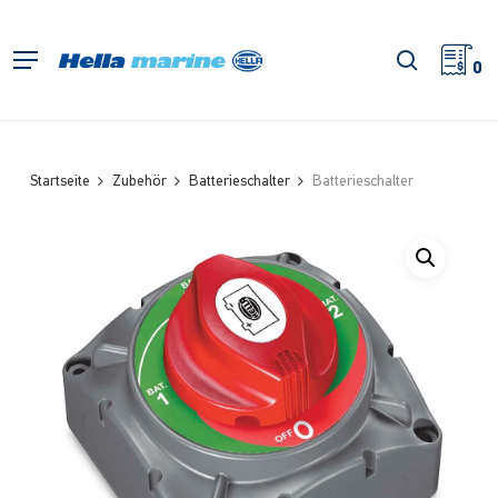
Zum
Hauptinhalt
Suche
Menü
springen
0
Startseite
Zubehör
Batterieschalter
Batterieschalter