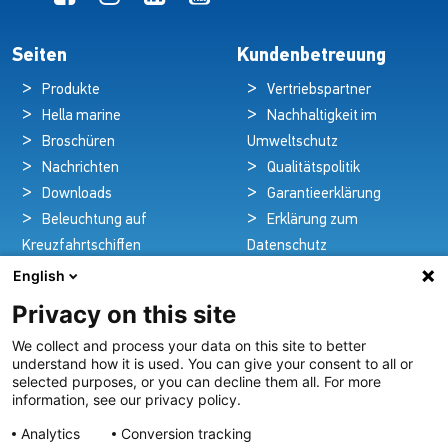
Seiten
Kundenbetreuung
Produkte
Vertriebspartner
Hella marine
Nachhaltigkeit im
Broschüren
Umweltschutz
Nachrichten
Qualitätspolitik
Downloads
Garantieerklärung
Beleuchtung auf
Erklärung zum
Kreuzfahrtschiffen
Datenschutz
Kontakt
Rechtlicher Hinweis
English
Privacy on this site
We collect and process your data on this site to better
Pioniere in nautischer Brillanz und Innovation
understand how it is used. You can give your consent to all or
selected purposes, or you can decline them all. For more
Seit über 100 Jahren entwickeln und liefern wir mit
information, see our privacy policy.
Leidenschaft innovative Beleuchtungslösungen für alle
Analytics
Conversion tracking
Bereiche der maritimen Industrie.