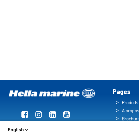
Pages
Produits
A propos
Brochur
Actualit
English
Hub tec