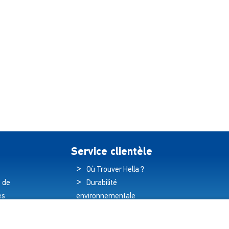
Service clientèle
Où Trouver Hella ?
 de
Durabilité
es
environnementale
és
Politique de qualité
hnologique
Déclaration de