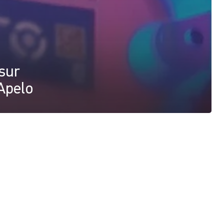
sur
 Apelo