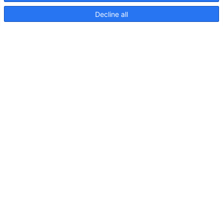
Decline all
Seiten
Produkte
Hella marine
Broschüren
Nachrichten
Downloads
Beleuchtung auf Kreuzfahrtschiffen
Kontakt
Kundenbetreuung
Vertriebspartner
Nachhaltigkeit im Umweltschutz
Qualitätspolitik