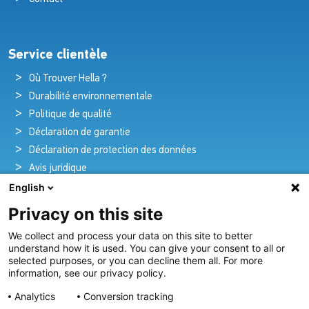
Service clientèle
Où Trouver Hella ?
Durabilité environnementale
Politique de qualité
Déclaration de garantie
Déclaration de protection des données
Avis juridique
English
Privacy on this site
Pionniers de la brillance et de l'innovation
We collect and process your data on this site to better
nautique
understand how it is used. You can give your consent to all or
selected purposes, or you can decline them all. For more
Depuis plus de 100 ans, nous créons et fournissons avec
information, see our privacy policy.
passion des solutions d'éclairage innovantes pour tous les
Analytics
Conversion tracking
secteurs de l'industrie maritime.