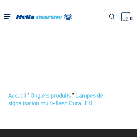
Retour
à
recherch
Menu
l'accueil
0
Accueil
"
Onglets produits
"
Lampes de
signalisation multi-flash DuraLED