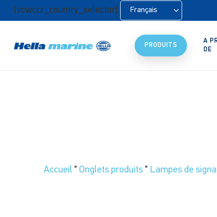
Retour
[vcwccr_country_selector]
Français
à
l'accueil
A P
PRODUITS
DE
Accueil
"
Onglets produits
"
Lampes de signal