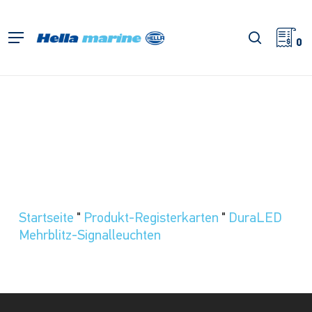
Zum
Hauptinhalt
Suche
Menü
springen
0
Startseite
"
Produkt-Registerkarten
"
DuraLED
Mehrblitz-Signalleuchten