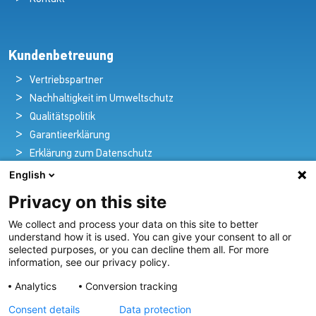
Kundenbetreuung
Vertriebspartner
Nachhaltigkeit im Umweltschutz
Qualitätspolitik
Garantieerklärung
Erklärung zum Datenschutz
Rechtlicher Hinweis
English
Privacy on this site
We collect and process your data on this site to better
Pioniere in nautischer Brillanz und Innovation
understand how it is used. You can give your consent to all or
selected purposes, or you can decline them all. For more
Seit über 100 Jahren entwickeln und liefern wir mit
information, see our privacy policy.
Leidenschaft innovative Beleuchtungslösungen für alle
Analytics
Conversion tracking
Bereiche der maritimen Industrie.
Consent details
Data protection