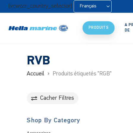
Retour
[vcwccr_country_selector]
Français
à
l'accueil
A P
PRODUITS
DE
RVB
Accueil
Produits étiquetés "RGB"
Cacher
Filtres
Shop By Category