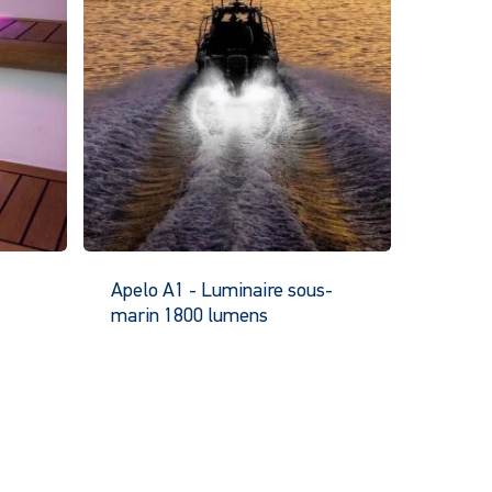
Apelo A1 - Luminaire sous-
marin 1800 lumens
e
Ce
oduit
produit
a
usieurs
plusieurs
riantes.
variantes.
s
Les
tions