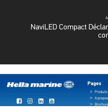
A
NaviLED Compact Déclar
co
Pages
Produits
A propos
Brochur