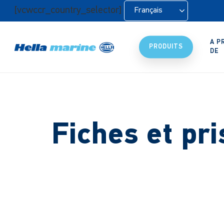
Retour
[vcwccr_country_selector]
Français
à
l'accueil
A P
PRODUITS
DE
Fiches et pri