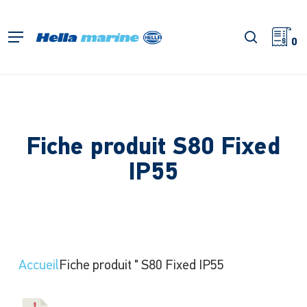
Retour
à
recherch
Menu
l'accueil
0
Fiche produit S80 Fixed
IP55
Accueil
Fiche produit
"
S80 Fixed IP55