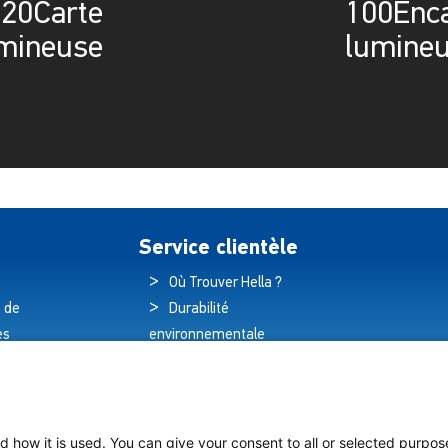
 20Carte
100Enca
mineuse
lumine
Service clientèle
Où Trouver Hella ?
 de
Durabilité
es
environnementale
és
Politique de qualité
hnologique
Déclaration de
e des navires
garantie
Déclaration de
d how it is used. You can give your consent to all or selected purpos