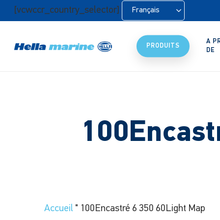
Retour
[vcwccr_country_selector]
Français
à
l'accueil
A P
PRODUITS
DE
100Encast
Accueil
"
100Encastré 6 350 60Light Map