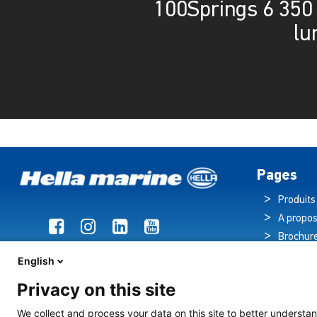
100Springs 6 350
lu
Pages
Produits
A propos
Brochur
Actualit
English
Hub tec
Privacy on this site
Éclairag
de croisière
We collect and process your data on this site to better understan