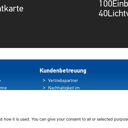
100Einb
tkarte
40Licht
Kundenbetreuung
e
Vertriebspartner
rine
Nachhaltigkeit im
ren
Umweltschutz
hten
Qualitätspolitik
ds
Garantieerklärung
tung auf
Erklärung zum
d how it is used. You can give your consent to all or selected purpos
chiffen
Datenschutz