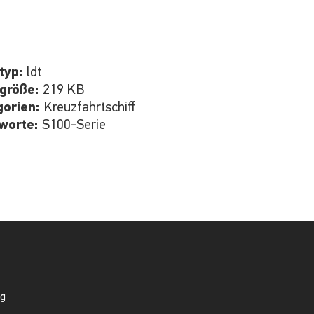
typ:
ldt
igröße:
219 KB
gorien:
Kreuzfahrtschiff
hworte:
S100-Serie
ag