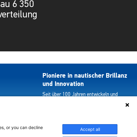
au 6 350
verteilung
Pioniere in nautischer Brillanz
und Innovation
Seit über 100 Jahren entwickeln und
liefern wir mit Leidenschaft innovative
Beleuchtungslösungen für alle Bereiche
der maritimen Industrie.
es, or you can decline
Accept all