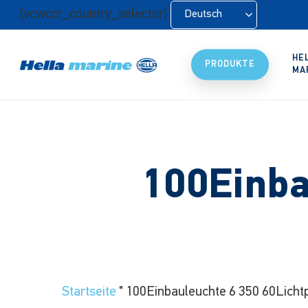
Zum
[vcwccr_country_selector]
Deutsch
Hauptinhalt
springen
HE
PRODUKTE
MA
100Einba
Startseite
"
100Einbauleuchte 6 350 60Licht