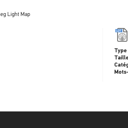
eg Light Map
Type 
Taill
Catég
Mots-