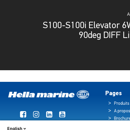
A
S100-S100i Elevator 
90deg DIFF L
Pages
Produits
A propos
Brochur
Actualit
English