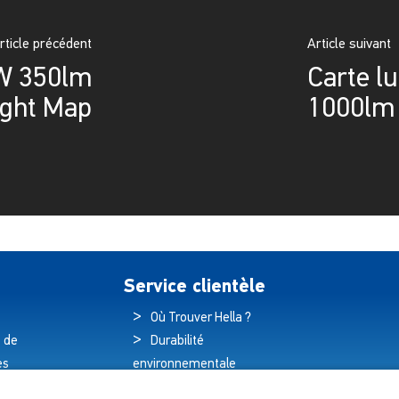
rticle précédent
Article suivant
6W 350lm
Carte l
ight Map
1000lm
Service clientèle
Où Trouver Hella ?
 de
Durabilité
es
environnementale
és
Politique de qualité