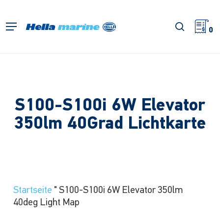
Zum
Hauptinhalt
Suche
Menü
springen
0
S100-S100i 6W Elevator
350lm 40Grad Lichtkarte
Startseite
"
S100-S100i 6W Elevator 350lm
40deg Light Map