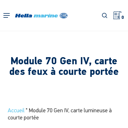
Retour
à
recherch
Menu
l'accueil
0
Module 70 Gen IV, carte
des feux à courte portée
Accueil
"
Module 70 Gen IV, carte lumineuse à
courte portée