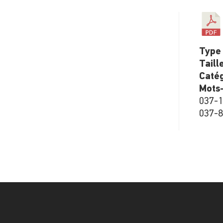
Type 
Taill
Catég
Mots-
037-1
037-