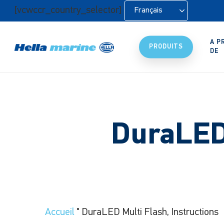
Retour
[vcwccr_country_selector]
Français
à
l'accueil
A P
PRODUITS
DE
DuraLED 
Accueil
"
DuraLED Multi Flash, Instructions