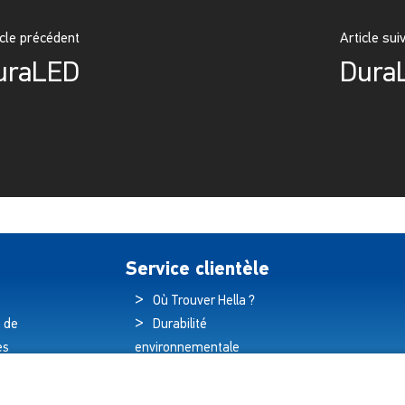
icle précédent
Article sui
uraLED
DuraL
Service clientèle
Où Trouver Hella ?
 de
Durabilité
es
environnementale
és
Politique de qualité
hnologique
Déclaration de