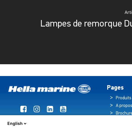
Art
Lampes de remorque D
Pages
Produits
A propos
Brochur
Actualit
English
Hub tec