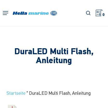
Zum
Hauptinhalt
Suche
Menü
springen
0
DuraLED Multi Flash,
Anleitung
Startseite
"
DuraLED Multi Flash, Anleitung