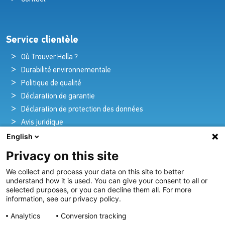
Service clientèle
Où Trouver Hella ?
Durabilité environnementale
Politique de qualité
Déclaration de garantie
Déclaration de protection des données
Avis juridique
English
Privacy on this site
Pionniers de la brillance et de l'innovation
We collect and process your data on this site to better
nautique
understand how it is used. You can give your consent to all or
selected purposes, or you can decline them all. For more
Depuis plus de 100 ans, nous créons et fournissons avec
information, see our privacy policy.
passion des solutions d'éclairage innovantes pour tous les
Analytics
Conversion tracking
secteurs de l'industrie maritime.