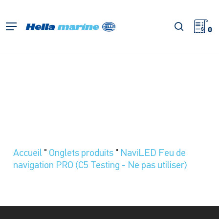
Retour
à
recherch
Menu
l'accueil
0
Accueil
"
Onglets produits
"
NaviLED Feu de
navigation PRO (C5 Testing - Ne pas utiliser)