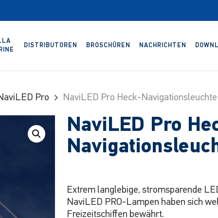
LLA
DISTRIBUTOREN
BROSCHÜREN
NACHRICHTEN
DOWNL
RINE
NaviLED Pro
NaviLED Pro Heck-Navigationsleuchte
NaviLED Pro He
Navigationsleuc
Extrem langlebige, stromsparende LED
NaviLED PRO-Lampen haben sich weltw
Freizeitschiffen bewährt.