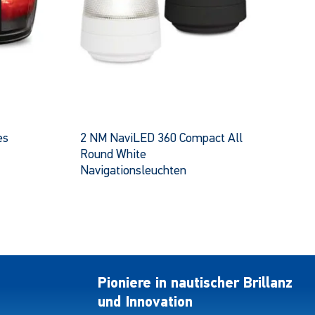
es
2 NM NaviLED 360 Compact All
Round White
Navigationsleuchten
es
Dieses
ukt
Produkt
hat
ere
mehrere
anten.
Varianten.
Die
onen
Pioniere in nautischer Brillanz
Optionen
nen
und Innovation
können