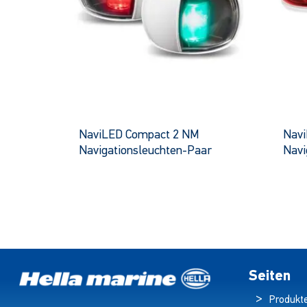
NaviLED Compact 2 NM
Navi
Navigationsleuchten-Paar
Navi
Dieses
Produkt
hat
mehrere
Varianten.
Die
Optionen
Seiten
können
Produkt
auf