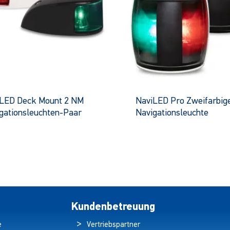
LED Deck Mount 2 NM
NaviLED Pro Zweifarbig
gationsleuchten-Paar
Navigationsleuchte
Dieses
Dies
Produkt
Prod
hat
hat
mehrere
mehr
Varianten.
Vari
Die
Die
Optionen
Opti
Kundenbetreuung
können
kön
e
Vertriebspartner
auf
auf