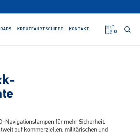
Suc
OADS
KREUZFAHRTSCHIFFE
KONTAKT
0
ck-
hte
-Navigationslampen für mehr Sicherheit.
eit auf kommerziellen, militärischen und