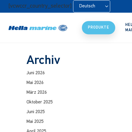
Zum
[vcwccr_country_selector]
Deutsch
Hauptinhalt
springen
HE
PRODUKTE
MA
Archiv
Juni 2026
Mai 2026
März 2026
Oktober 2025
Juni 2025
Mai 2025
April 2025