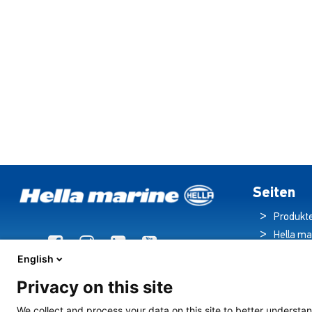
Seiten
Produkt
Hella ma
Broschü
English
Nachric
Privacy on this site
Downloa
Beleuch
We collect and process your data on this site to better understan