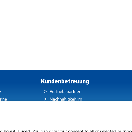
Kundenbetreuung
e
Vertriebspartner
rine
Nachhaltigkeit im
ren
Umweltschutz
hten
Qualitätspolitik
ds
Garantieerklärung
tung auf
Erklärung zum
d how it is used. You can give your consent to all or selected purpos