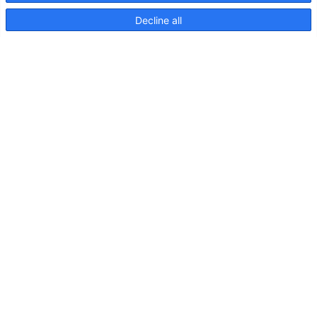
Decline all
Seiten
Produkte
Hella marine
Broschüren
Nachrichten
Downloads
Beleuchtung auf Kreuzfahrtschiffen
Kontakt
Kundenbetreuung
Vertriebspartner
Nachhaltigkeit im Umweltschutz
Qualitätspolitik