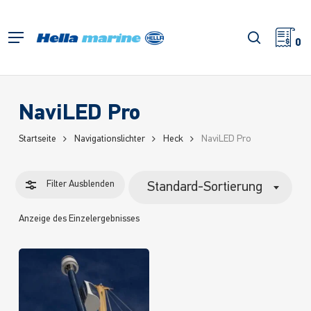
Zum
Hauptinhalt
Filter
Suche
Menü
springen
0
schließe
NaviLED Pro
Startseite
Navigationslichter
Heck
NaviLED Pro
Filter
Ausblenden
Standard-Sortierung
Anzeige des Einzelergebnisses