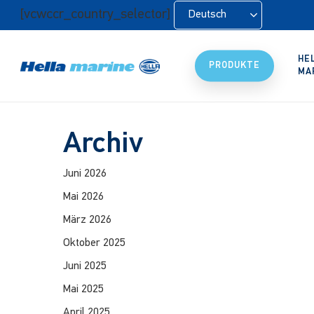
Zum
[vcwccr_country_selector]
Deutsch
Hauptinhalt
springen
HE
PRODUKTE
MA
Archiv
Juni 2026
Mai 2026
März 2026
Oktober 2025
Juni 2025
Mai 2025
April 2025