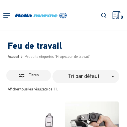
Retour
à
Fermer
recherch
Menu
l'accueil
0
les
filtres
Feu de travail
Accueil
Produits étiquetés "Projecteur de travail"
Filtres
Tri par défaut
Afficher tous les résultats de 11.