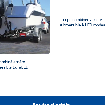
Lampe combinée arrière
submersible à LED ronde
C
pr
a
pl
va
Le
ombiné arrière
op
ersible DuraLED
pe
Ce
êt
produit
ch
a
su
plusieurs
la
variantes.
pa
Les