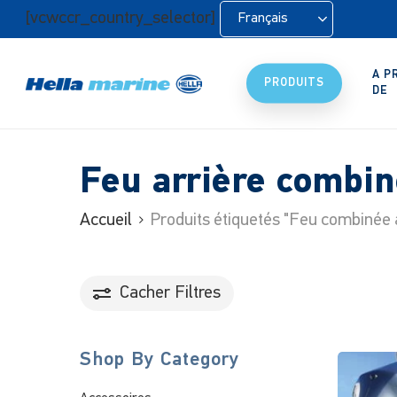
Retour
[vcwccr_country_selector]
Français
à
l'accueil
A P
PRODUITS
DE
Feu arrière combi
Accueil
Produits étiquetés "Feu combinée 
Cacher
Filtres
Shop By Category