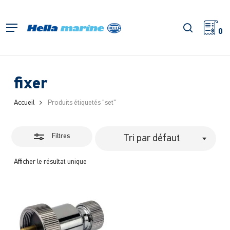
Retour
à
Fermer
recherch
Menu
l'accueil
0
les
filtres
fixer
Accueil
Produits étiquetés "set"
Filtres
Tri par défaut
Afficher le résultat unique