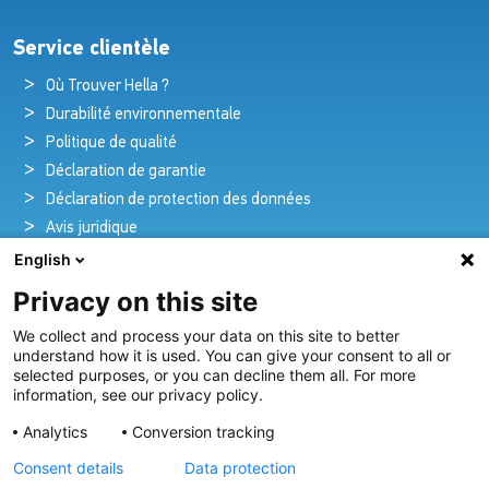
Service clientèle
Où Trouver Hella ?
Durabilité environnementale
Politique de qualité
Déclaration de garantie
Déclaration de protection des données
Avis juridique
English
Privacy on this site
Pionniers de la brillance et de l'innovation
We collect and process your data on this site to better
nautique
understand how it is used. You can give your consent to all or
selected purposes, or you can decline them all. For more
Depuis plus de 100 ans, nous créons et fournissons avec
information, see our privacy policy.
passion des solutions d'éclairage innovantes pour tous les
Analytics
Conversion tracking
secteurs de l'industrie maritime.
Consent details
Data protection