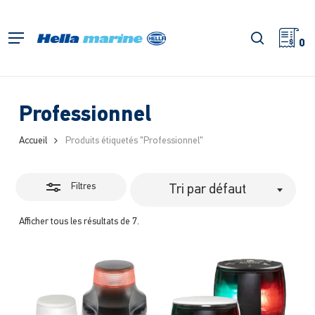
Retour
à
Fermer
recherch
Menu
l'accueil
0
les
filtres
Professionnel
Accueil
Produits étiquetés "Professionnel"
Filtres
Tri par défaut
Afficher tous les résultats de 7.