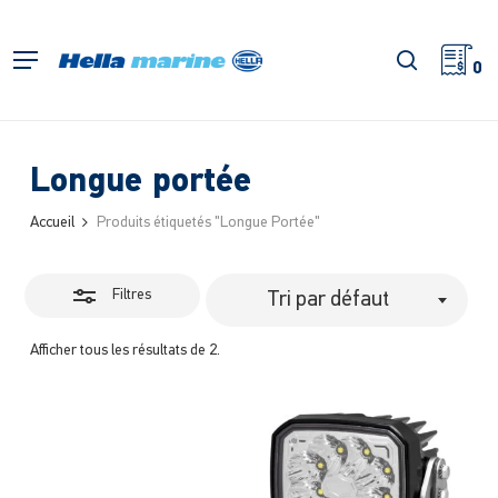
Retour
à
Fermer
recherch
Menu
l'accueil
0
les
filtres
Longue portée
Accueil
Produits étiquetés "Longue Portée"
Filtres
Tri par défaut
Afficher tous les résultats de 2.