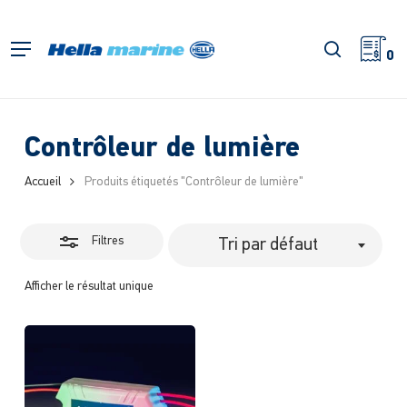
Retour
à
Fermer
recherch
Menu
l'accueil
0
les
filtres
Contrôleur de lumière
Accueil
Produits étiquetés "Contrôleur de lumière"
Filtres
Tri par défaut
Afficher le résultat unique