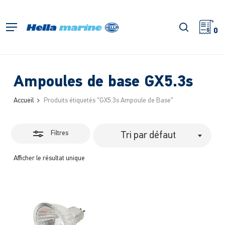
Retour
à
Fermer
recherch
Menu
l'accueil
0
les
filtres
Ampoules de base GX5.3s
Accueil
Produits étiquetés "GX5.3s Ampoule de Base"
Filtres
Tri par défaut
Afficher le résultat unique