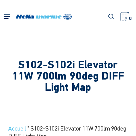
Retour
à
recherch
Menu
l'accueil
0
S102-S102i Elevator
11W 700lm 90deg DIFF
Light Map
Accueil
"
S102-S102i Elevator 11W 700lm 90deg