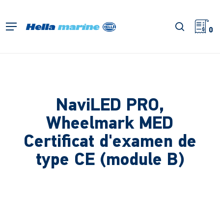
Retour
à
recherch
Menu
l'accueil
0
NaviLED PRO,
Wheelmark MED
Certificat d'examen de
type CE (module B)