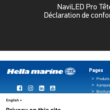
NaviLED Pro Têt
Déclaration de confo
Pages
Produits
A propos
Brochur
Actualit
English
Hub tec