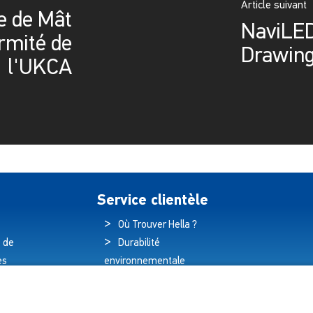
Article suivant
e de Mât
NaviLED
rmité de
Drawin
l'UKCA
Service clientèle
Où Trouver Hella ?
 de
Durabilité
es
environnementale
és
Politique de qualité
hnologique
Déclaration de