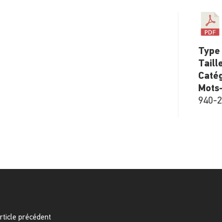
Type 
Taill
Catég
Mots-
940-
rticle précédent