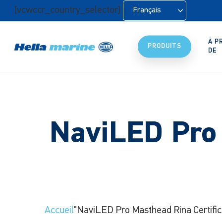
Retour
[vcwccr_country_selector]
Français
à
l'accueil
A P
PRODUITS
DE
NaviLED Pro 
Accueil
"NaviLED Pro Masthead Rina Certific