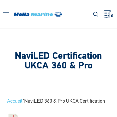
Retour
à
recherch
Menu
l'accueil
0
NaviLED Certification
UKCA 360 & Pro
Accueil
"NaviLED 360 & Pro UKCA Certification