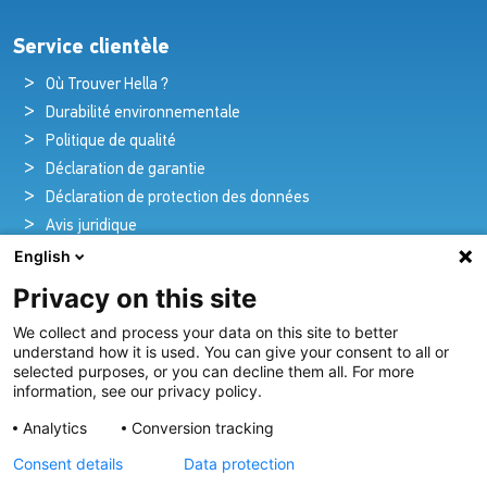
Service clientèle
Où Trouver Hella ?
Durabilité environnementale
Politique de qualité
Déclaration de garantie
Déclaration de protection des données
Avis juridique
English
Privacy on this site
Pionniers de la brillance et de l'innovation
We collect and process your data on this site to better
nautique
understand how it is used. You can give your consent to all or
selected purposes, or you can decline them all. For more
Depuis plus de 100 ans, nous créons et fournissons avec
information, see our privacy policy.
passion des solutions d'éclairage innovantes pour tous les
Analytics
Conversion tracking
secteurs de l'industrie maritime.
Consent details
Data protection