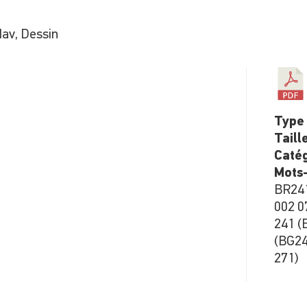
Nav, Dessin
Type 
Taill
Catég
Mots-
BR241
002 0
241 (
(BG24
271)