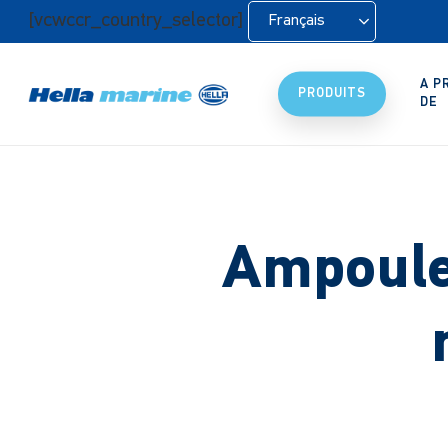
Retour
[vcwccr_country_selector]
Français
à
l'accueil
A P
PRODUITS
DE
Ampoules